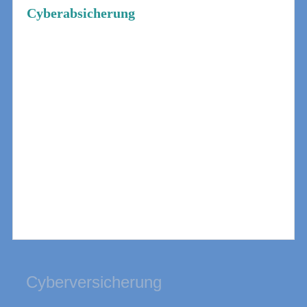
Cyberabsicherung
Heutzutage sind Kommunikations- und
Informationstechnologien in der
modernen Unternehmenswelt nicht mehr
weg zu denken. Die Digitalisierung
schreitet voran und es werden immer
effizientere Lösungen für den
Betriebsablauf entwickelt. Dieser
Fortschritt birgt jedoch auch neue
Risiken. Denn durch diese Vernetzung
sind Unternehmen anfälliger für
Cyberattacken, Datenschutzverstöße
und Datenverlust.
Cyberversicherung