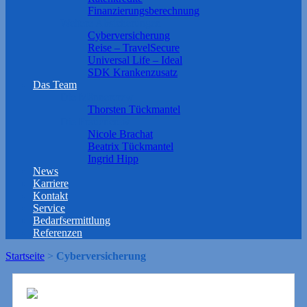
Finanzierungsberechnung
Weitere Absicherungen
Cyberversicherung
Reise – TravelSecure
Universal Life – Ideal
SDK Krankenzusatz
Das Team
Die Männercrew
Thorsten Tückmantel
Die Frauencrew
Nicole Brachat
Beatrix Tückmantel
Ingrid Hipp
News
Karriere
Kontakt
Service
Bedarfsermittlung
Referenzen
Startseite
>
Cyberversicherung