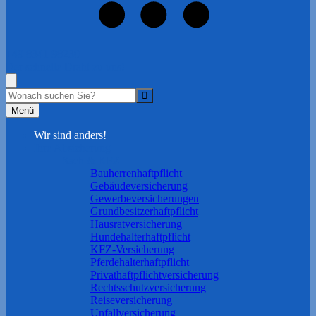
+49 8341 98230
Der schnelle Draht zu uns!
Menü
Wir sind anders!
Ihre Absicherung
Sach & KFZ
Bauherrenhaftpflicht
Gebäudeversicherung
Gewerbeversicherungen
Grundbesitzerhaftpflicht
Hausratversicherung
Hundehalterhaftpflicht
KFZ-Versicherung
Pferdehalterhaftpflicht
Privathaftpflichtversicherung
Rechtsschutzversicherung
Reiseversicherung
Unfallversicherung