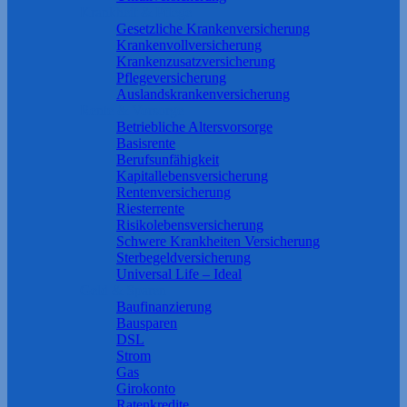
Krankheit & Pflege
Gesetzliche Krankenversicherung
Krankenvollversicherung
Krankenzusatzversicherung
Pflegeversicherung
Auslandskrankenversicherung
Rente & Vorsorge
Betriebliche Altersvorsorge
Basisrente
Berufs­unfähigkeit
Kapitallebensversicherung
Rentenversicherung
Riesterrente
Risikolebensversicherung
Schwere Krankheiten Versicherung
Sterbegeldversicherung
Universal Life – Ideal
Geld & Sparen
Baufinanzierung
Bausparen
DSL
Strom
Gas
Girokonto
Ratenkredite