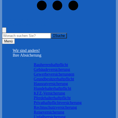
+49 8341 98230
Der schnelle Draht zu uns!
Suche
Menü
Wir sind anders!
Ihre Absicherung
Sach & KFZ
Bauherrenhaftpflicht
Gebäudeversicherung
Gewerbeversicherungen
Grundbesitzerhaftpflicht
Hausratversicherung
Hundehalterhaftpflicht
KFZ-Versicherung
Pferdehalterhaftpflicht
Privathaftpflichtversicherung
Rechtsschutzversicherung
Reiseversicherung
Unfallversicherung