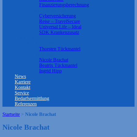
Finanzierungsberechnung
Weitere Absicherungen
Cyberversicherung
Reise – TravelSecure
Universal Life – Ideal
SDK Krankenzusatz
Das Team
Die Männercrew
Thorsten Tückmantel
Die Frauencrew
Nicole Brachat
Beatrix Tückmantel
Ingrid Hipp
News
Karriere
Kontakt
Service
Bedarfsermittlung
Referenzen
Startseite
>
Nicole Brachat
Nicole Brachat