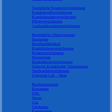
Krankheit & Pflege
Gesetzliche Krankenversicherung
Krankenvollversicherung
Krankenzusatzversicherung
Pflegeversicherung
Auslandskrankenversicherung
Rente & Vorsorge
Betriebliche Altersvorsorge
Basisrente
Berufs­unfähigkeit
Kapitallebensversicherung
Rentenversicherung
Riesterrente
Risikolebensversicherung
Schwere Krankheiten Versicherung
Sterbegeldversicherung
Universal Life – Ideal
Geld & Sparen
Baufinanzierung
Bausparen
DSL
Strom
Gas
Girokonto
Ratenkredite