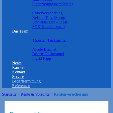
Finanzierungsberechnung
Weitere Absicherungen
Cyberversicherung
Reise – TravelSecure
Universal Life – Ideal
SDK Krankenzusatz
Das Team
Die Männercrew
Thorsten Tückmantel
Die Frauencrew
Nicole Brachat
Beatrix Tückmantel
Ingrid Hipp
News
Karriere
Kontakt
Service
Bedarfsermittlung
Referenzen
Startseite
>
Rente & Vorsorge
>
Rentenversicherung