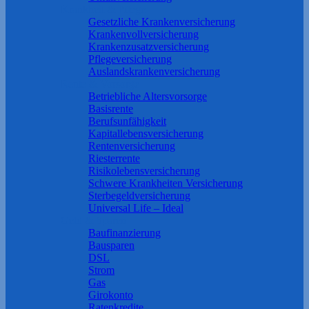
Krankheit & Pflege
Gesetzliche Krankenversicherung
Krankenvollversicherung
Krankenzusatzversicherung
Pflegeversicherung
Auslandskrankenversicherung
Rente & Vorsorge
Betriebliche Altersvorsorge
Basisrente
Berufs­unfähigkeit
Kapitallebensversicherung
Rentenversicherung
Riesterrente
Risikolebensversicherung
Schwere Krankheiten Versicherung
Sterbegeldversicherung
Universal Life – Ideal
Geld & Sparen
Baufinanzierung
Bausparen
DSL
Strom
Gas
Girokonto
Ratenkredite