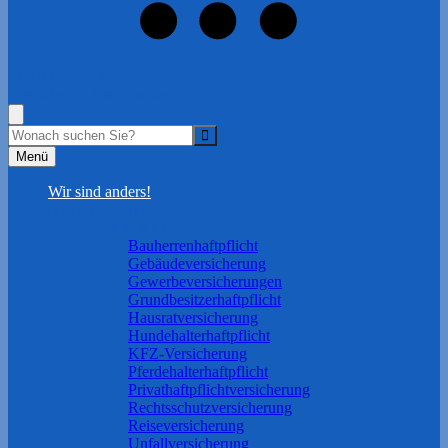
+49 8341 98230
Der schnelle Draht zu uns!
Menü
Wir sind anders!
Ihre Absicherung
Sach & KFZ
Bauherrenhaftpflicht
Gebäudeversicherung
Gewerbeversicherungen
Grundbesitzerhaftpflicht
Hausratversicherung
Hundehalterhaftpflicht
KFZ-Versicherung
Pferdehalterhaftpflicht
Privathaftpflichtversicherung
Rechtsschutzversicherung
Reiseversicherung
Unfallversicherung