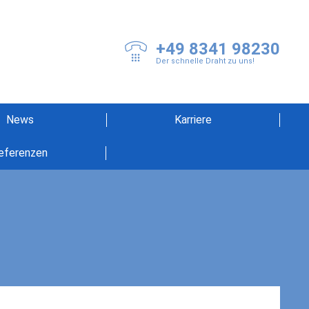
+49 8341 98230
Der schnelle Draht zu uns!
News
Karriere
eferenzen