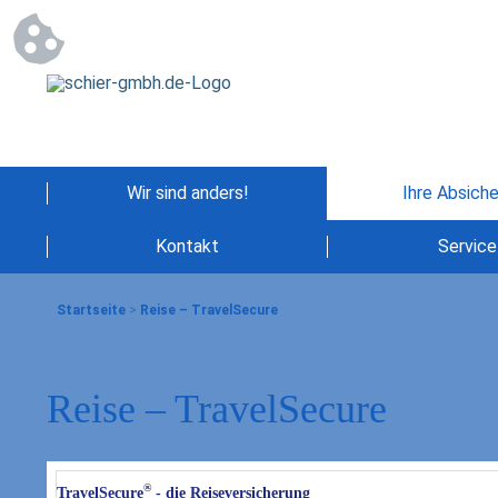
Wir sind anders!
Ihre Absich
Kontakt
Service
Startseite
>
Reise – TravelSecure
Reise – TravelSecure