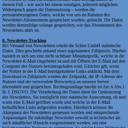
diesem Fall – wie auch bei einem sonstigen, jederzeit möglichen
Widerspruch gegen die Datennutzung – werden die
personenbezogenen Daten, welche von uns im Rahmen des
Newsletter-Abonnements gespeichert wurden, gelöscht. Die Daten
werden demzufolge solange gespeichert, wie das Abonnement des
Newsletters aktiv ist.
8. Newsletter-Tracking
Bei Versand von Newslettern erhebt die Schier GmbH statistische
Daten. Dies geschieht anhand eines sogenannten Zählpixels. Hierbei
handelt es sich um eine nicht sichtbare Miniaturgrafik, welche in die
Newsletter-E-Mail eingebettet ist und mit Öffnen der E-Mail auf den
Computer des Nutzers heruntergeladen wird. Gleiches gilt, wenn
der Nutzer in der E-Mail bereitgehaltene Links anklickt. Mit dem
Download es Zählpixels werden der Zeitpunkt, die IP-Adresse des
Nutzers und der verwendete Browsertyp an unseren Server
übermittelt und gespeichert. Rechtsgrundlage hierfür ist Art. 6 Abs.1
lit. f. DSGVO. Die Verarbeitung der Daten dient der Optimierung
des Newsletters. Sie ermöglicht eine statistische Auswertung, ob und
wann eine E-Mail geöffnet wurde und welche in der E-Mail
befindlichen Links aufgerufen wurden. Hierdurch können die
Akzeptanz des Newsletters gemessen werden und entsprechende
Anpassungen für zukünftige Newsletter sowohl in technischer als
auch inhaltlicher Hinsicht vorgenommen werden, um eine
bedarfsgerechte Nutzung zu optimieren. Es erfolgt keine Weitergabe