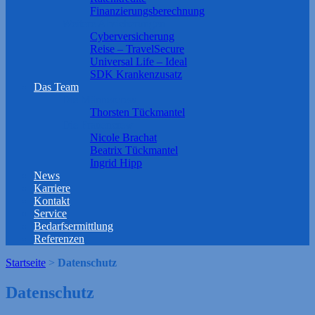
Finanzierungsberechnung
Weitere Absicherungen
Cyberversicherung
Reise – TravelSecure
Universal Life – Ideal
SDK Krankenzusatz
Das Team
Die Männercrew
Thorsten Tückmantel
Die Frauencrew
Nicole Brachat
Beatrix Tückmantel
Ingrid Hipp
News
Karriere
Kontakt
Service
Bedarfsermittlung
Referenzen
Startseite
>
Datenschutz
Datenschutz