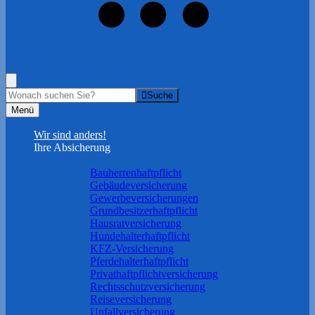
+49 8341 98230
Der schnelle Draht zu uns!
Suche
Menü
Wir sind anders!
Ihre Absicherung
Sach & KFZ
Bauherrenhaftpflicht
Gebäudeversicherung
Gewerbeversicherungen
Grundbesitzerhaftpflicht
Hausratversicherung
Hundehalterhaftpflicht
KFZ-Versicherung
Pferdehalterhaftpflicht
Privathaftpflichtversicherung
Rechtsschutzversicherung
Reiseversicherung
Unfallversicherung