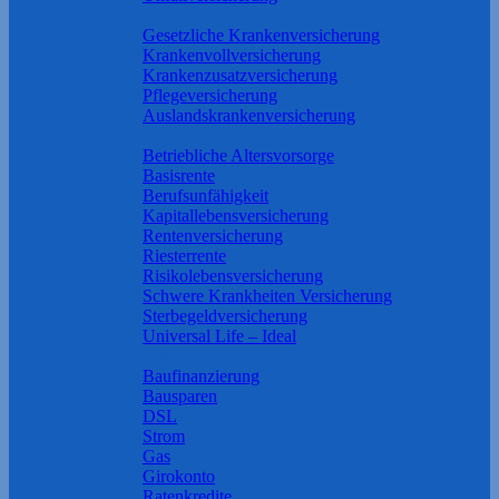
Krankheit & Pflege
Gesetzliche Krankenversicherung
Krankenvollversicherung
Krankenzusatzversicherung
Pflegeversicherung
Auslandskrankenversicherung
Rente & Vorsorge
Betriebliche Altersvorsorge
Basisrente
Berufs­unfähigkeit
Kapitallebensversicherung
Rentenversicherung
Riesterrente
Risikolebensversicherung
Schwere Krankheiten Versicherung
Sterbegeldversicherung
Universal Life – Ideal
Geld & Sparen
Baufinanzierung
Bausparen
DSL
Strom
Gas
Girokonto
Ratenkredite