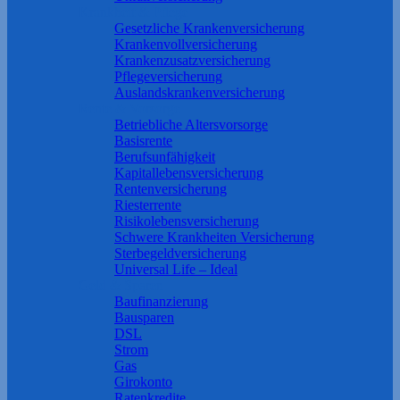
Krankheit & Pflege
Gesetzliche Krankenversicherung
Krankenvollversicherung
Krankenzusatzversicherung
Pflegeversicherung
Auslandskrankenversicherung
Rente & Vorsorge
Betriebliche Altersvorsorge
Basisrente
Berufs­unfähigkeit
Kapitallebensversicherung
Rentenversicherung
Riesterrente
Risikolebensversicherung
Schwere Krankheiten Versicherung
Sterbegeldversicherung
Universal Life – Ideal
Geld & Sparen
Baufinanzierung
Bausparen
DSL
Strom
Gas
Girokonto
Ratenkredite