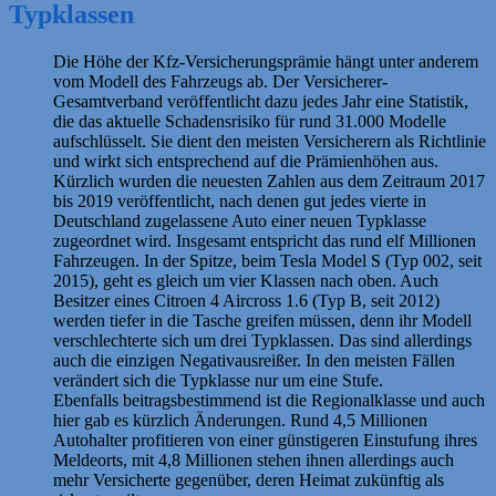
Typklassen
Die Höhe der Kfz-Versicherungsprämie hängt unter anderem
vom Modell des Fahrzeugs ab. Der Versicherer-
Gesamtverband veröffentlicht dazu jedes Jahr eine Statistik,
die das aktuelle Schadensrisiko für rund 31.000 Modelle
aufschlüsselt. Sie dient den meisten Versicherern als Richtlinie
und wirkt sich entsprechend auf die Prämienhöhen aus.
Kürzlich wurden die neuesten Zahlen aus dem Zeitraum 2017
bis 2019 veröffentlicht, nach denen gut jedes vierte in
Deutschland zugelassene Auto einer neuen Typklasse
zugeordnet wird. Insgesamt entspricht das rund elf Millionen
Fahrzeugen. In der Spitze, beim Tesla Model S (Typ 002, seit
2015), geht es gleich um vier Klassen nach oben. Auch
Besitzer eines Citroen 4 Aircross 1.6 (Typ B, seit 2012)
werden tiefer in die Tasche greifen müssen, denn ihr Modell
verschlechterte sich um drei Typklassen. Das sind allerdings
auch die einzigen Negativausreißer. In den meisten Fällen
verändert sich die Typklasse nur um eine Stufe.
Ebenfalls beitragsbestimmend ist die Regionalklasse und auch
hier gab es kürzlich Änderungen. Rund 4,5 Millionen
Autohalter profitieren von einer günstigeren Einstufung ihres
Meldeorts, mit 4,8 Millionen stehen ihnen allerdings auch
mehr Versicherte gegenüber, deren Heimat zukünftig als