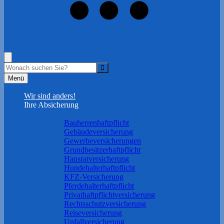
+49 8341 98230
Der schnelle Draht zu uns!
Menü
Wir sind anders!
Ihre Absicherung
Sach & KFZ
Bauherrenhaftpflicht
Gebäudeversicherung
Gewerbeversicherungen
Grundbesitzerhaftpflicht
Hausratversicherung
Hundehalterhaftpflicht
KFZ-Versicherung
Pferdehalterhaftpflicht
Privathaftpflichtversicherung
Rechtsschutzversicherung
Reiseversicherung
Unfallversicherung